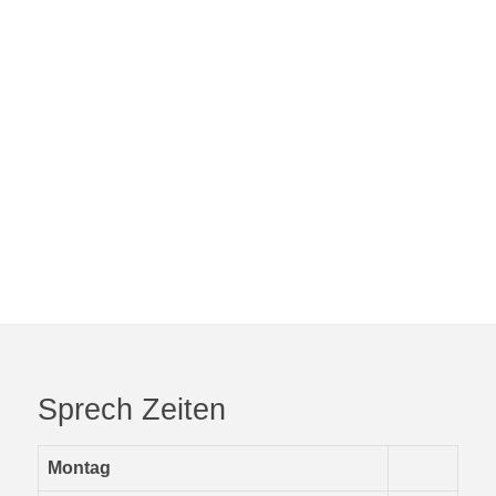
Empfangsbereich
Untersuchung
Untersuchung
Untersuchung
Untersuchung
Untersuchung
Untersuchung
Wartebereich
Wartebereich
Wartebereich
Sprech Zeiten
Montag